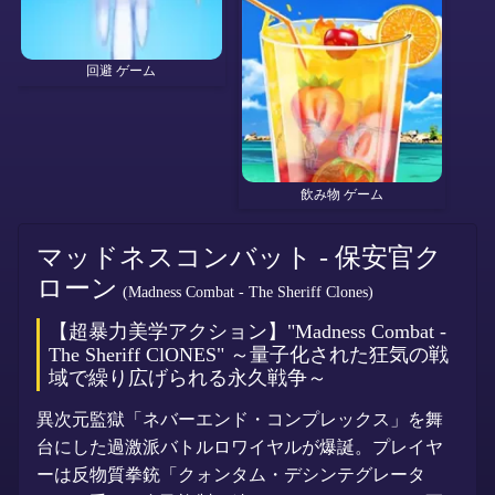
回避 ゲーム
飲み物 ゲーム
マッドネスコンバット - 保安官ク
ローン
(Madness Combat - The Sheriff Clones)
【超暴力美学アクション】"Madness Combat -
The Sheriff ClONES" ～量子化された狂気の戦
域で繰り広げられる永久戦争～
異次元監獄「ネバーエンド・コンプレックス」を舞
台にした過激派バトルロワイヤルが爆誕。プレイヤ
ーは反物質拳銃「クォンタム・デシンテグレータ