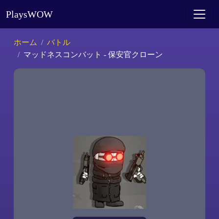
PlaysWOW
ホーム
バトル
マッドネスコンバット - 保安官クローン