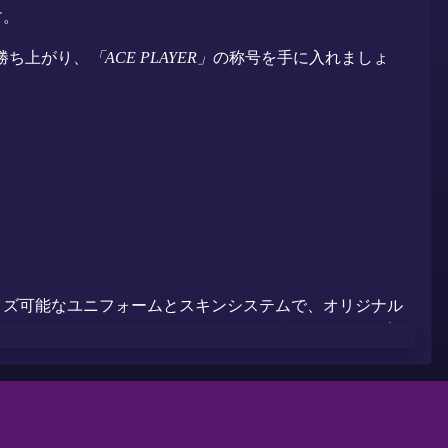
す。
勝ち上がり、
「ACE PLAYER」
の称号を手に入れましょ
タマイズ可能なユニフォームとスキンシステムで、オリジナル
策として「オンラインバスケットボール 無料」「マルチプレ
アルモードを完備しているので、バスケットボールゲーム初