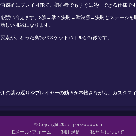
グで直感的にプレイ可能で、初心者でもすぐに熱中できる仕様で
を競い合えます。8強→準々決勝→準決勝→決勝とステージを
が新しい挑戦になります。
ム要素が加わった爽快バスケットバトルが特徴です。
により、ボールの跳ね返りやプレイヤーの動きが本物さながら。カス
ンジで常に新鮮なコンテンツが追加され、Google SEO対
います。
でも即時マッチメイキング可能。新規プレイヤー向けにチュートリ
© Copyright 2025 - playswow.com
ボールの神髄を体感してください！
Eメール･フォーム
利用規約
私たちについて