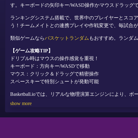
す。キーボードの矢印キー/WASD操作かマウスドラッ
ランキングシステム搭載で、世界中のプレイヤーとスコア
う！チームメイトとの連携プレイや作戦変更で、毎試合
類似ゲームなら
バスケットランダム
もおすすめ。ランダ
【ゲーム攻略TIP】
ドリブル時はマウスの操作感覚を重視！
キーボード：方向キー/WASDで移動
マウス：クリック＆ドラッグで精密操作
スペースキーで特別シュートが発動可能
Basketball.ioでは、リアルな物理演算エンジン
チームを編成できます。季節限定イベントやデイリーチャレ
show more
イスポーツゲーム」などの検索キーワードを最適化して
PC/Mobileのクロスプラットフォーム対応で、どこ
心者でも安心です。今すぐコートに立って、バスケット