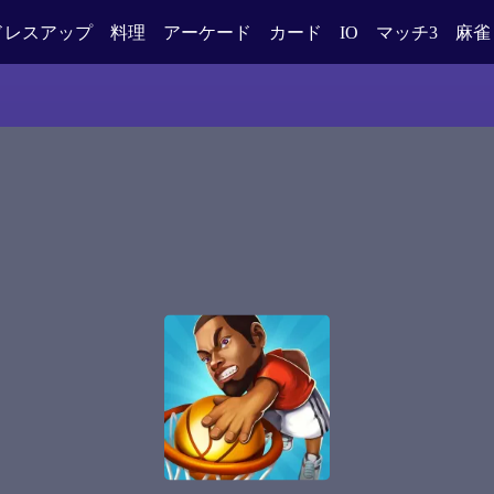
ドレスアップ
料理
アーケード
カード
IO
マッチ3
麻雀