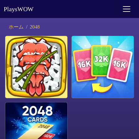
PlaysWOW
ホーム
2048