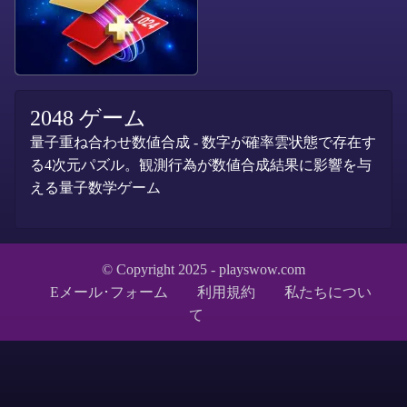
2048 ゲーム
量子重ね合わせ数値合成 - 数字が確率雲状態で存在す
る4次元パズル。観測行為が数値合成結果に影響を与
える量子数学ゲーム
© Copyright 2025 - playswow.com
Eメール･フォーム
利用規約
私たちについ
て