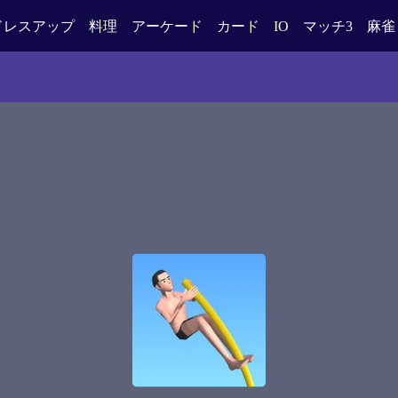
ドレスアップ
料理
アーケード
カード
IO
マッチ3
麻雀