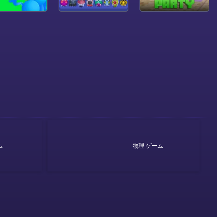
ム
物理 ゲーム