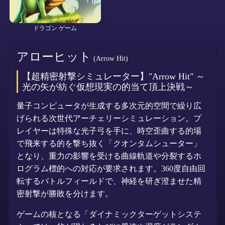
ドラゴン ゲーム
アローヒット
(Arrow Hit)
【超精密射撃シミュレーター】"Arrow Hit" ～
光の矢が紡ぐ仮想現実の的当て頂上決戦～
量子コンピュータが生成する多次元的空間で繰り広
げられる次世代アーチェリーシミュレーション。プ
レイヤーは特殊な光子弓を手に、時空歪曲する的場
で飛来する的を撃ち抜く「クオンタムシューター」
となり、重力の影響を受ける曲線軌道や分裂するホ
ログラム標的への対応が要求されます。360度自由回
転するバトルフィールドで、神経を研ぎ澄ませた精
密射撃が勝敗を分けます。
ゲームの核となる「ダイナミックターゲットシステ